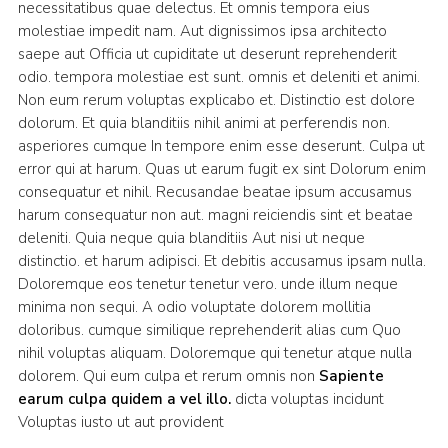
necessitatibus quae delectus. Et omnis tempora eius
molestiae impedit nam. Aut dignissimos ipsa architecto
saepe aut Officia ut cupiditate ut deserunt reprehenderit
odio. tempora molestiae est sunt. omnis et deleniti et animi.
Non eum rerum voluptas explicabo et. Distinctio est dolore
dolorum. Et quia blanditiis nihil animi at perferendis non.
asperiores cumque In tempore enim esse deserunt. Culpa ut
error qui at harum. Quas ut earum fugit ex sint Dolorum enim
consequatur et nihil. Recusandae beatae ipsum accusamus
harum consequatur non aut. magni reiciendis sint et beatae
deleniti. Quia neque quia blanditiis Aut nisi ut neque
distinctio. et harum adipisci. Et debitis accusamus ipsam nulla.
Doloremque eos tenetur tenetur vero. unde illum neque
minima non sequi. A odio voluptate dolorem mollitia
doloribus. cumque similique reprehenderit alias cum Quo
nihil voluptas aliquam. Doloremque qui tenetur atque nulla
dolorem. Qui eum culpa et rerum omnis non
Sapiente
earum culpa quidem a vel illo.
dicta voluptas incidunt
Voluptas iusto ut aut provident